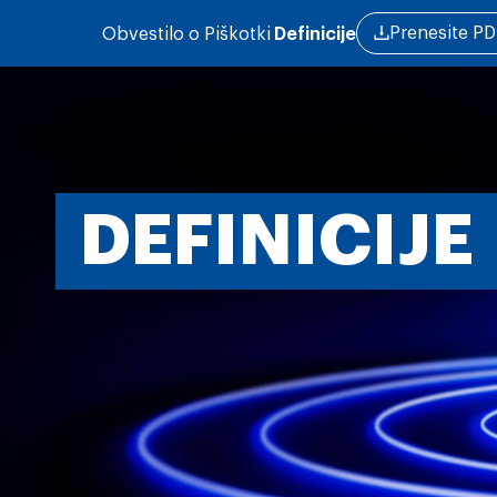
Skip to main content
Prenesite PD
Obvestilo o
Piškotki
Definicije
DEFINICIJE