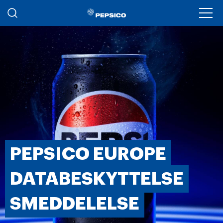
Gå til hovedindhold
Ope
PEPSICO EUROPE
DATABESKYTTELSE
SMEDDELELSE