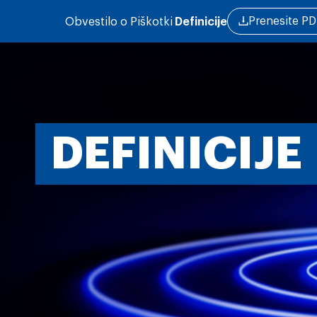
Skip to main content
Prenesite PD
Obvestilo o
Piškotki
Definicije
DEFINICIJE