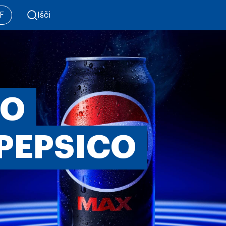
F
Išči
 O
 PEPSICO