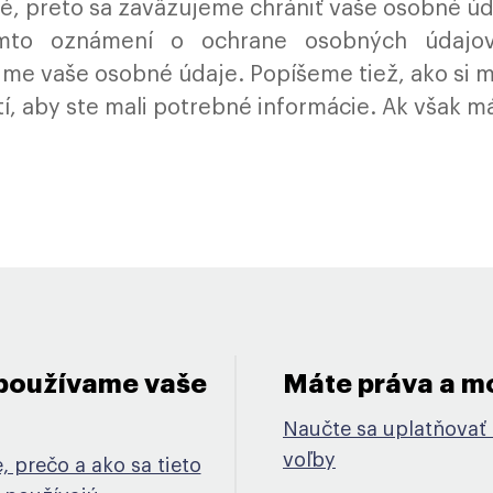
té, preto sa zaväzujeme chrániť vaše osobné úd
 tomto oznámení o ochrane osobných údajov
 vaše osobné údaje. Popíšeme tiež, ako si mô
 aby ste mali potrebné informácie. Ak však má
používame vaše
Máte práva a mo
Naučte sa uplatňovať 
voľby
 prečo a ako sa tieto