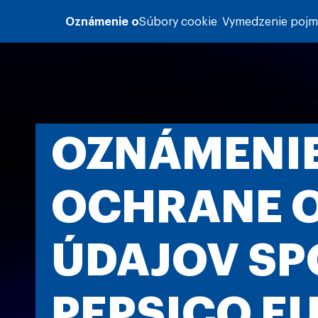
Skočiť na hlavný obsah
Oznámenie o
Súbory cookie
Vymedzenie poj
OZNÁMENIE
OCHRANE 
ÚDAJOV SP
PEPSICO E