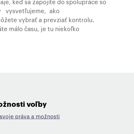
aje, keď sa zapojíte do spolupráce so
 vysvetľujeme, ako
žete vybrať a prevziať kontrolu.
te málo času, je tu niekoľko
žnosti voľby​
svoje práva a možnosti