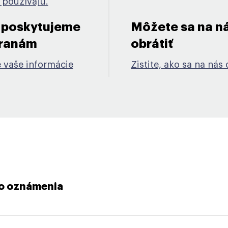
 používajú.
 poskytujeme
Môžete sa na n
ranám​
obrátiť​
 vaše informácie
Zistite, ako sa na nás 
to oznámenia