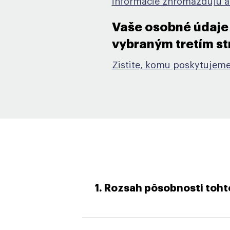
informácie zhromažďujú a
Vaše osobné údaje
vybraným tretím st
Zistite, komu poskytujeme
1. Rozsah pôsobnosti toh