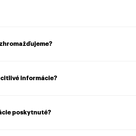
s zhromažďujeme?
itlivé informácie?
ácie poskytnuté?