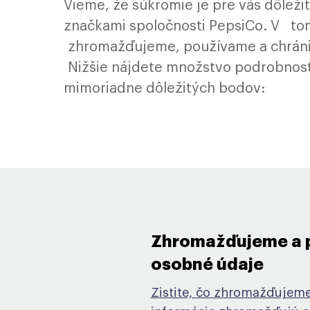
Vieme, že súkromie je pre vás dôleži
značkami spoločnosti PepsiCo. V
zhromažďujeme, používame a chránime
Nižšie nájdete množstvo podrobností,
mimoriadne dôležitých bodov:
Zhromažďujeme a 
osobné údaje ​
Zistite, čo zhromažďujeme,