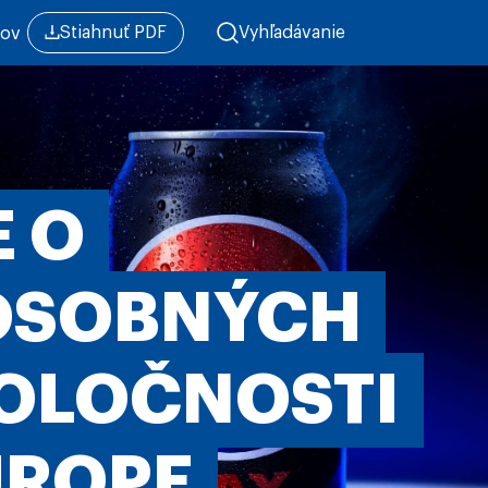
Stiahnuť PDF
Vyhľadávanie
mov
 O
OSOBNÝCH
OLOČNOSTI
UROPE