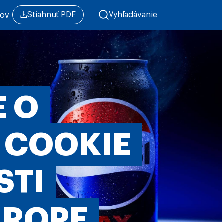
Stiahnuť PDF
Vyhľadávanie
mov
 O
 COOKIE
STI
UROPE