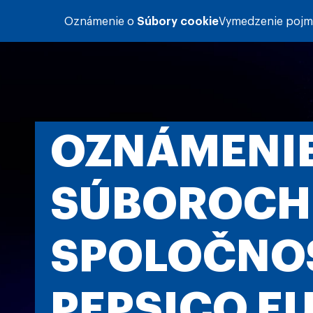
Skočiť na hlavný obsah
Oznámenie o
Súbory cookie
Vymedzenie poj
OZNÁMENIE
SÚBOROCH
SPOLOČNO
PEPSICO E