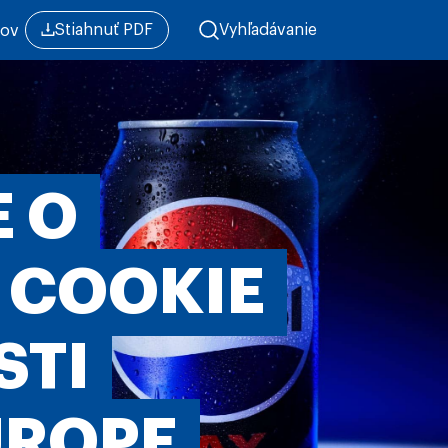
Stiahnuť PDF
Vyhľadávanie
mov
 O
 COOKIE
STI
UROPE