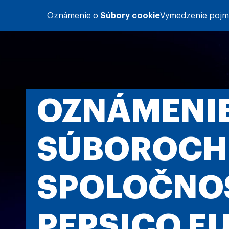
Skočiť na hlavný obsah
Oznámenie o
Súbory cookie
Vymedzenie poj
OZNÁMENIE
SÚBOROCH
SPOLOČNO
PEPSICO E