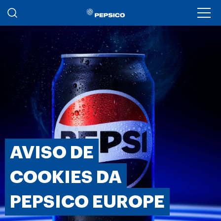
Passar para o conteúdo principal
Ope
AVISO DE
COOKIES DA
PEPSICO EUROPE