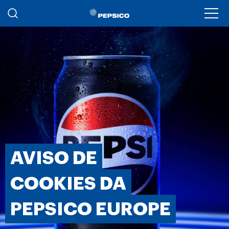
Passar para o conteúdo principal
Ope
AVISO DE
COOKIES DA
PEPSICO EUROPE