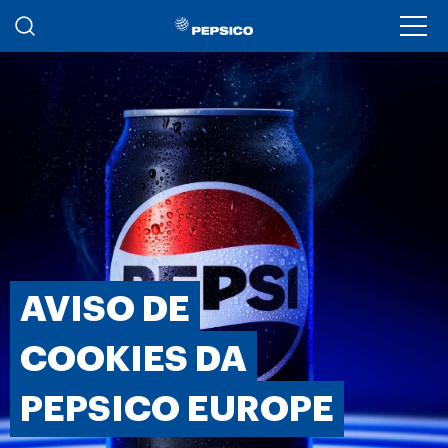
Passar para o conteúdo principal
Ope
AVISO DE
COOKIES DA
PEPSICO EUROPE