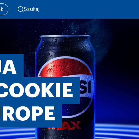
ik
Szukaj
JA
 COOKIE
UROPE