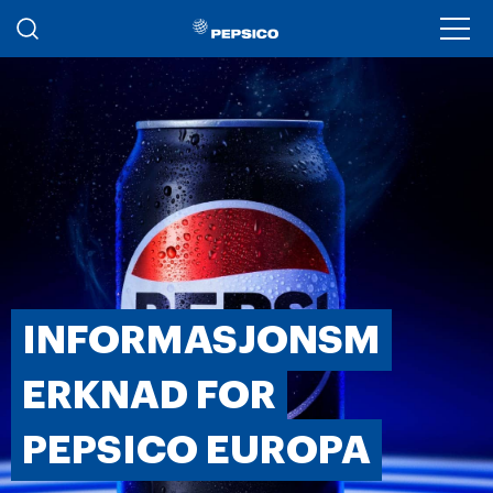
Skip to main content
Ope
INFORMASJONSM
ERKNAD FOR
PEPSICO EUROPA