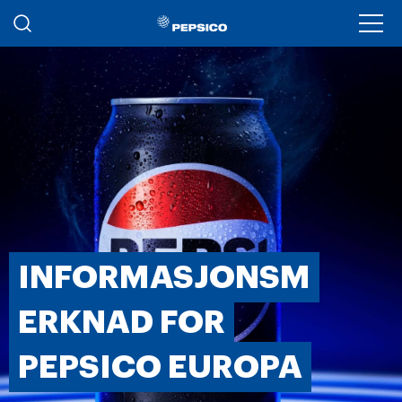
Skip to main content
Ope
INFORMASJONSM
ERKNAD FOR
PEPSICO EUROPA