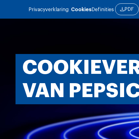
Overslaan en naar de inhoud gaan
PDF
Privacyverklaring
Cookies
Definities
COOKIEVE
VAN PEPSI