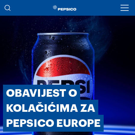
Skoči na glavni sadržaj
Ope
OBAVIJEST O
KOLAČIĆIMA ZA
PEPSICO EUROPE