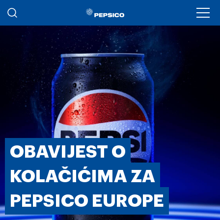
Skoči na glavni sadržaj
Ope
OBAVIJEST O
KOLAČIĆIMA ZA
PEPSICO EUROPE