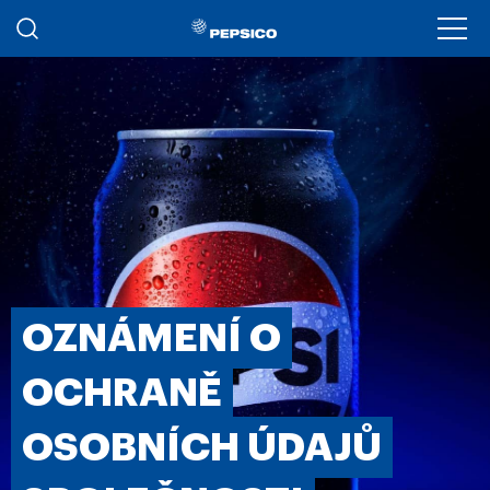
Přejít k hlavnímu obsahu
Ope
OZNÁMENÍ O
OCHRANĚ
OSOBNÍCH ÚDAJŮ