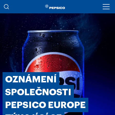
Přejít k hlavnímu obsahu
Ope
OZNÁMENÍ
SPOLEČNOSTI
PEPSICO EUROPE