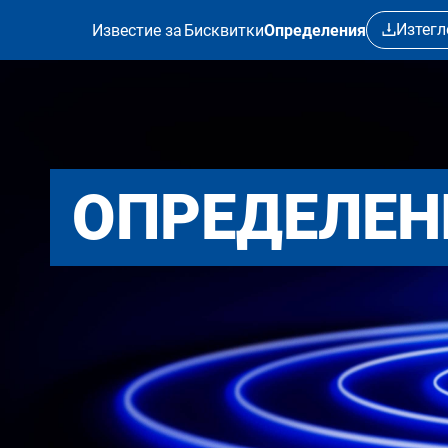
Премини към основното съдържание
Изтегл
Известие за
Бисквитки
Определения
ОПРЕДЕЛЕН