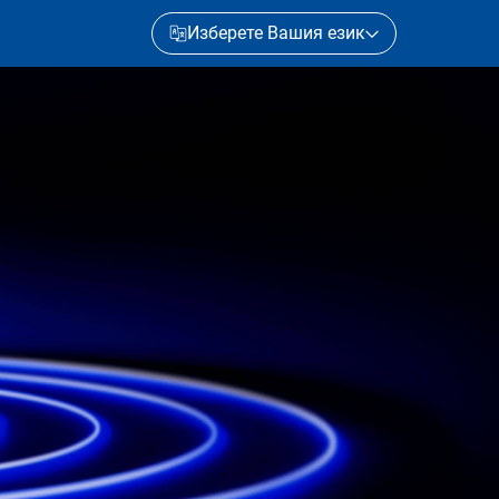
Изберете Вашия език