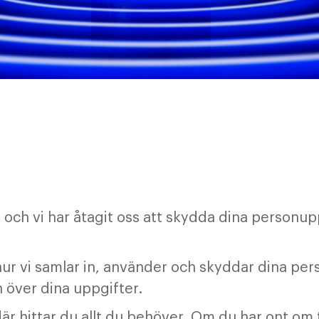
dig och vi har åtagit oss att skydda dina person
i hur vi samlar in, använder och skyddar dina pe
en över dina uppgifter.
är hittar du allt du behöver. Om du har ont om 