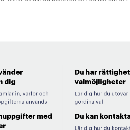
nvänder
Du har rättighe
dig ​
valmöjligheter​
samlar in, varför och
Lär dig hur du utövar 
uppgifterna används
gördina val
onuppgifter med
Du kan kontakta
r​
Lär dig hur du kontak