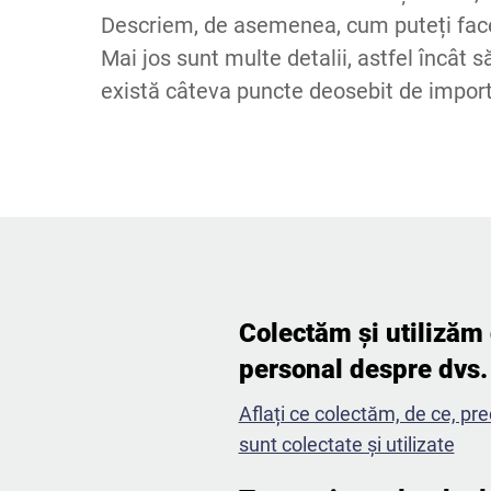
Descriem, de asemenea, cum puteți face
Mai jos sunt multe detalii, astfel încât 
există câteva puncte deosebit de impo
Colectăm și utilizăm 
personal despre dvs. 
Aflați ce colectăm, de ce, pr
sunt colectate și utilizate