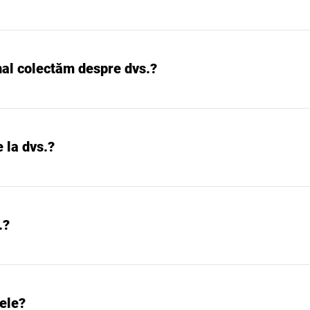
nal colectăm despre dvs.?
 la dvs.?
.?
tele?