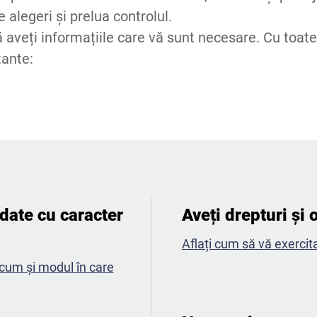
 alegeri și prelua controlul.
să aveți informațiile care vă sunt necesare. Cu toate
rtante:
date cu caracter
Aveți drepturi și o
​
Aflați cum să vă exercitaț
ecum și modul în care