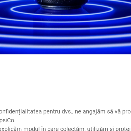
nfidențialitatea pentru dvs., ne angajăm să vă pr
PepsiCo.
, explicăm modul în care colectăm, utilizăm și prote