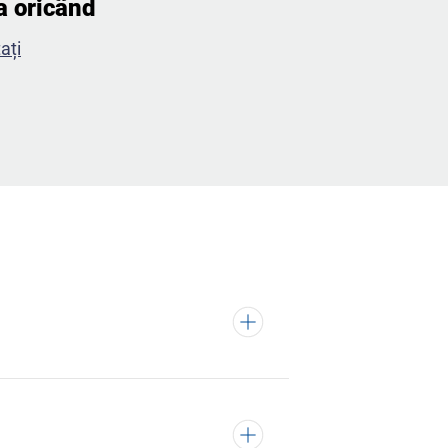
a oricând​
ați