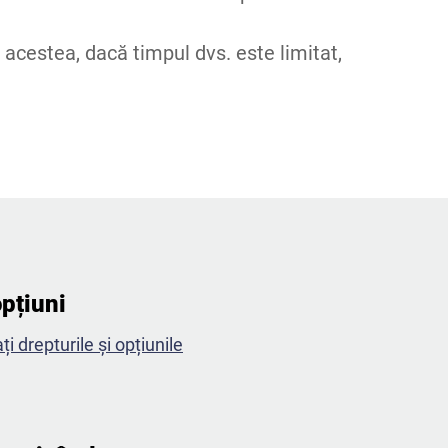
 acestea, dacă timpul dvs. este limitat,
pțiuni​
i drepturile și opțiunile