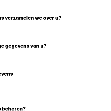
s verzamelen we over u?
ge gegevens van u?
evens
s beheren?