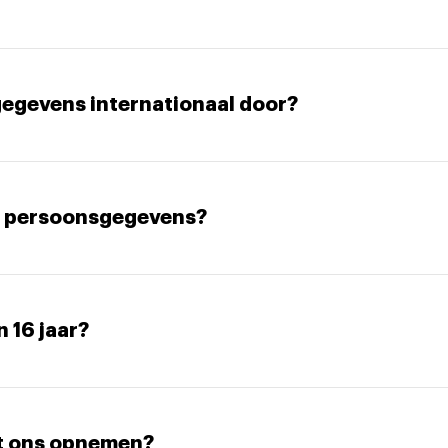
gegevens internationaal door?
jn persoonsgegevens?
n 16 jaar?
et ons opnemen?