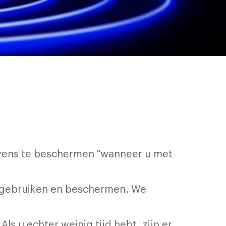
evens te beschermen "wanneer u met
, gebruiken en beschermen. We
ls u echter weinig tijd hebt, zijn er