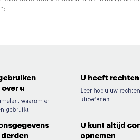
ten:
gebruiken
U heeft rechten
ver u ​
Leer hoe u uw rechten
uitoefenen
amelen, waarom en
n gebruikt
oonsgegevens
U kunt altijd c
 derden​
opnemen​