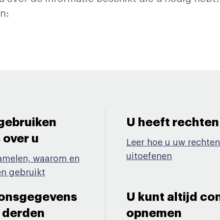
ten:
gebruiken
U heeft rechten
ver u ​
Leer hoe u uw rechten
uitoefenen
amelen, waarom en
n gebruikt
oonsgegevens
U kunt altijd c
 derden​
opnemen​