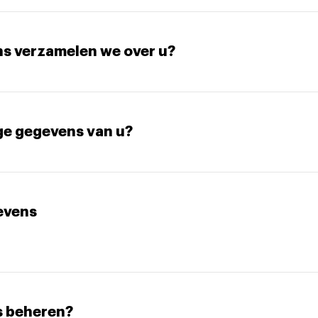
s verzamelen we over u?
ge gegevens van u?
evens
s beheren?