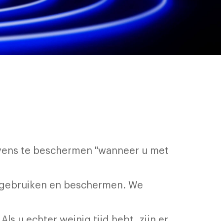
evens te beschermen "wanneer u met
, gebruiken en beschermen. We
ls u echter weinig tijd hebt, zijn er