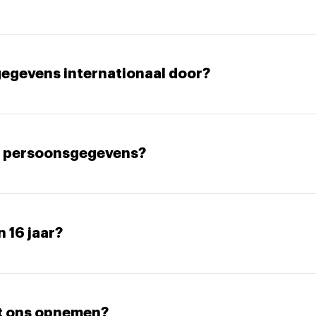
gegevens internationaal door?
jn persoonsgegevens?
n 16 jaar?
et ons opnemen?