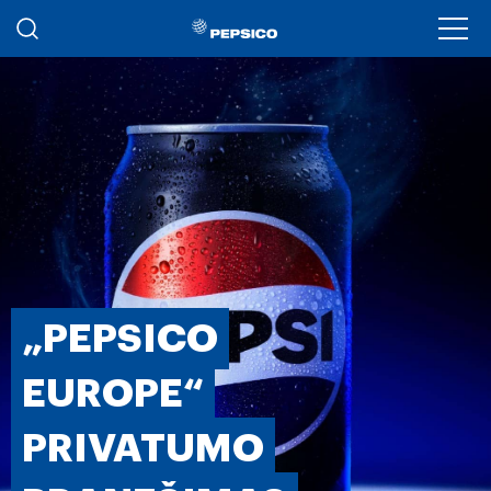
Pereiti į pagrindinį turinį
Ope
„PEPSICO
EUROPE“
PRIVATUMO