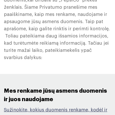
duomenis,kai dirbate su „PepsiCo“ prekės
ženklais. Šiame Privatumo pranešime mes
paaiškiname, kaip mes renkame, naudojame ir
apsaugome jūsų asmens duomenis. Taip pat
aprašome, kaip galite rinktis ir perimti kontrolę.
Toliau pateikiama daug išsamios informacijos,
kad turėtumėte reikiamą informaciją. Tačiau jei
turite mažai laiko, pateikiamekelis ypač
svarbius dalykus:
Mes renkame jūsų asmens duomenis
ir juos naudojame ​
Sužinokite, kokius duomenis renkame, kodėl ir