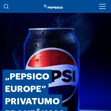
Pereiti į pagrindinį turinį
Ope
„PEPSICO
EUROPE“
PRIVATUMO