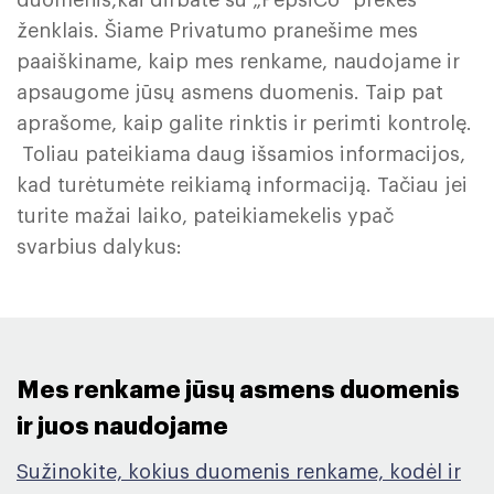
duomenis,kai dirbate su „PepsiCo“ prekės
ženklais. Šiame Privatumo pranešime mes
paaiškiname, kaip mes renkame, naudojame ir
apsaugome jūsų asmens duomenis. Taip pat
aprašome, kaip galite rinktis ir perimti kontrolę.
Toliau pateikiama daug išsamios informacijos,
kad turėtumėte reikiamą informaciją. Tačiau jei
turite mažai laiko, pateikiamekelis ypač
svarbius dalykus:
Mes renkame jūsų asmens duomenis
ir juos naudojame ​
Sužinokite, kokius duomenis renkame, kodėl ir