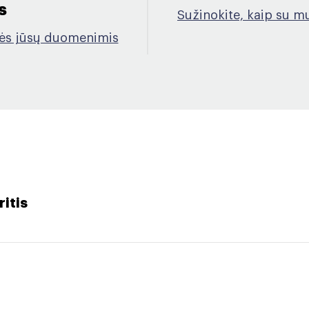
​
Sužinokite, kaip su mu
mės jūsų duomenimis
ritis