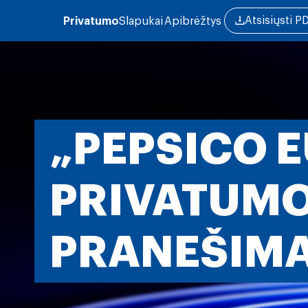
Pereiti į pagrindinį turinį
Atsisiųsti P
Privatumo
Slapukai
Apibrėžtys
„PEPSICO 
PRIVATUM
PRANEŠIM