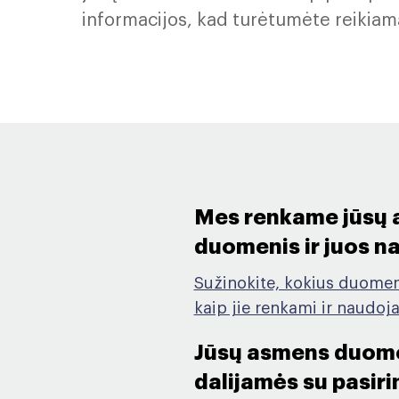
informacijos, kad turėtumėte reikiamą
Mes renkame jūsų
duomenis ir juos n
Sužinokite, kokius duomen
kaip jie renkami ir naudoj
Jūsų asmens duom
dalijamės su pasir