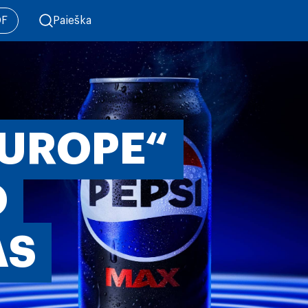
DF
Paieška
EUROPE“
O
AS