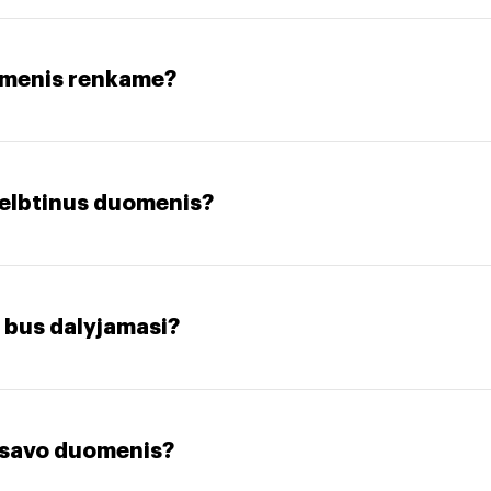
omenis renkame?
kelbtinus duomenis?
 bus dalyjamasi?
i savo duomenis?