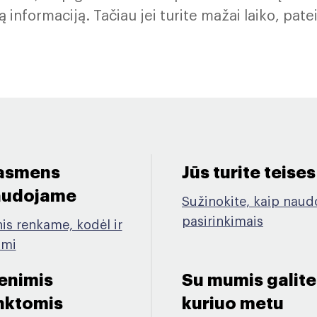
 informaciją. Tačiau jei turite mažai laiko, pa
 asmens
Jūs turite teises
audojame ​
Sužinokite, kaip naudo
pasirinkimais
is renkame, kodėl ir
ami
enimis
Su mumis galite 
inktomis
kuriuo metu ​