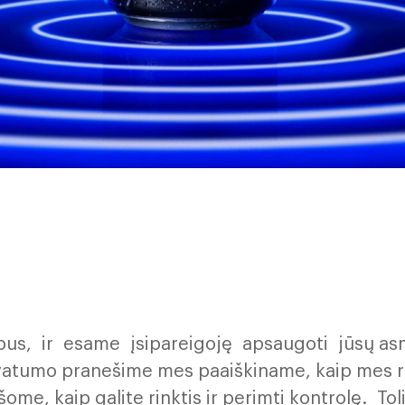
s, ir esame įsipareigoję apsaugoti jūsų asm
rivatumo pranešime mes paaiškiname, kaip mes
me, kaip galite rinktis ir perimti kontrolę. To