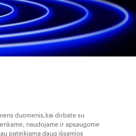
ens duomenis,kai dirbate su
 renkame, naudojame ir apsaugome
liau pateikiama daug išsamios