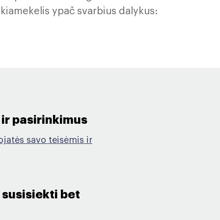
teikiamekelis ypač svarbius dalykus:
 ir pasirinkimus​
jatės savo teisėmis ir
susisiekti bet