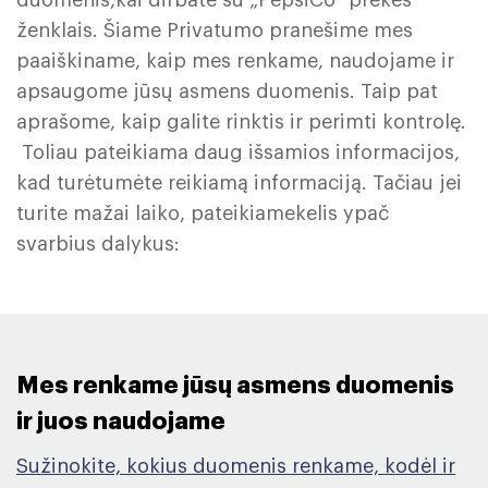
duomenis,kai dirbate su „PepsiCo“ prekės
ženklais. Šiame Privatumo pranešime mes
paaiškiname, kaip mes renkame, naudojame ir
apsaugome jūsų asmens duomenis. Taip pat
aprašome, kaip galite rinktis ir perimti kontrolę.
Toliau pateikiama daug išsamios informacijos,
kad turėtumėte reikiamą informaciją. Tačiau jei
turite mažai laiko, pateikiamekelis ypač
svarbius dalykus:
Mes renkame jūsų asmens duomenis
ir juos naudojame ​
Sužinokite, kokius duomenis renkame, kodėl ir