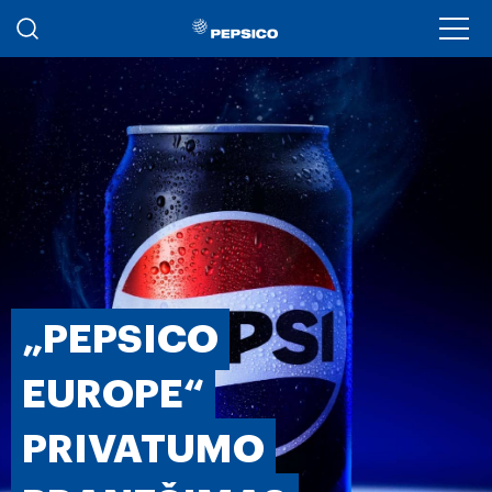
Pereiti į pagrindinį turinį
Ope
„PEPSICO
EUROPE“
PRIVATUMO