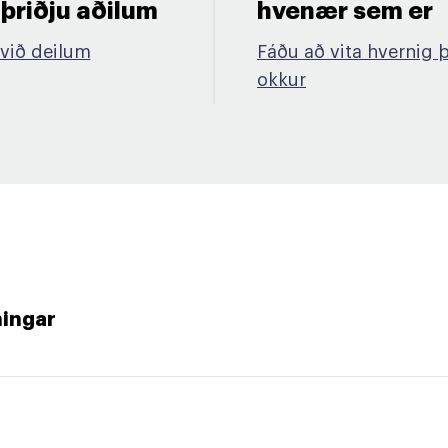
riðju aðilum​
hvenær sem er​
við deilum
Fáðu að vita hvernig 
okkur
ningar