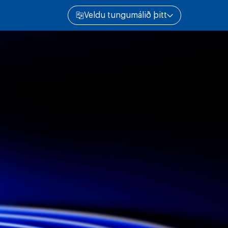
Veldu tungumálið þitt