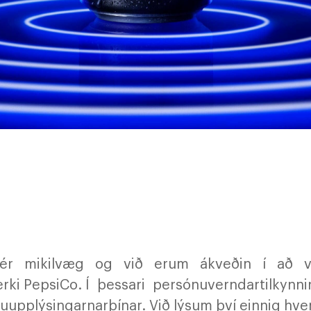
r mikilvæg og við erum ákveðin í að ver
erki PepsiCo. Í þessari persónuverndartilkyn
lýsingarnarþínar. Við lýsum því einnig hverni