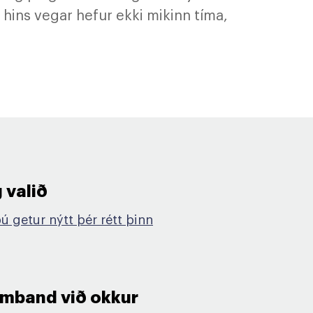
 hins vegar hefur ekki mikinn tíma,
 valið​
ú getur nýtt þér rétt þinn
amband við okkur