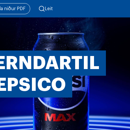
la niður PDF
Leit
ERNDARTIL
EPSICO