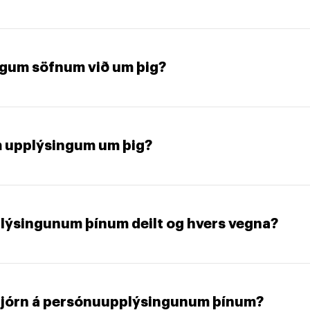
gum söfnum við um þig?
 upplýsingum um þig?
plýsingunum þínum deilt og hvers vegna?
 stjórn á persónuupplýsingunum þínum?