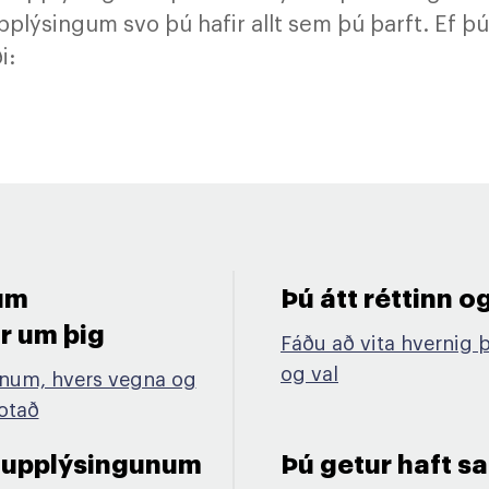
plýsingum svo þú hafir allt sem þú þarft. Ef þú
ði:
um
Þú átt réttinn og
 um þig​
Fáðu að vita hvernig þ
og val
öfnum, hvers vegna og
notað
uupplýsingunum
Þú getur haft s