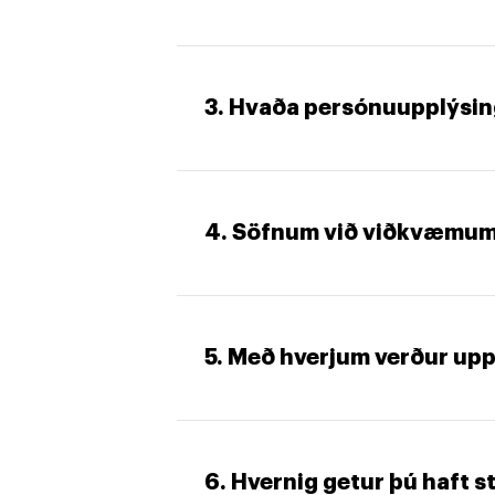
3. Hvaða persónuupplýsin
4. Söfnum við viðkvæmum
5. Með hverjum verður up
6. Hvernig getur þú haft