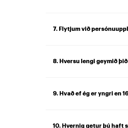
7. Flytjum við persónuuppl
8. Hversu lengi geymið þi
9. Hvað ef ég er yngri en 1
10. Hvernig getur þú haft