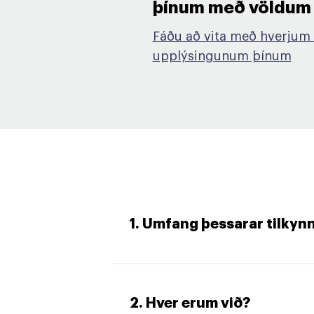
þínum með völdum þ
Fáðu að vita með hverjum 
upplýsingunum þínum
1. Umfang þessarar tilkyn
2. Hver erum við?