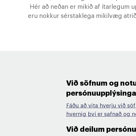
Hér að neðan er mikið af ítarlegum up
eru nokkur sérstaklega mikilvæg atri
Við söfnum og not
persónuupplýsingar
Fáðu að vita hverju við s
hvernig því er safnað og 
Við deilum persón