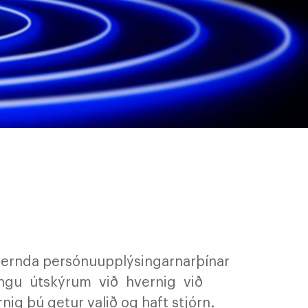
nda persónuupplýsingarnarþínar
ningu útskýrum við hvernig við
g þú getur valið og haft stjórn.