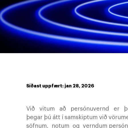
Síðast uppfært: jan 28, 2026
Við vitum að persónuvernd er þé
þegar þú átt í samskiptum við vörum
söfnum, notum og verndum persónuupp