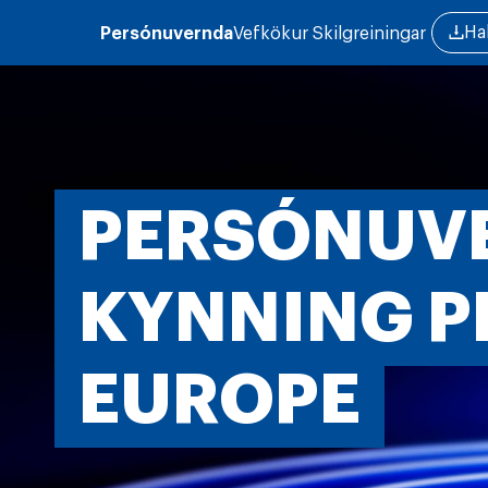
Skip to main content
Ha
Persónuvernda
Vefkökur
Skilgreiningar
PERSÓNUV
KYNNING P
EUROPE