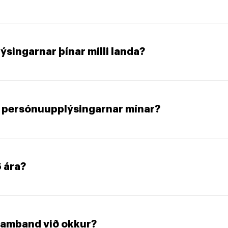
ýsingarnar þínar milli landa?
ð persónuupplýsingarnar mínar?
6 ára?
 samband við okkur?