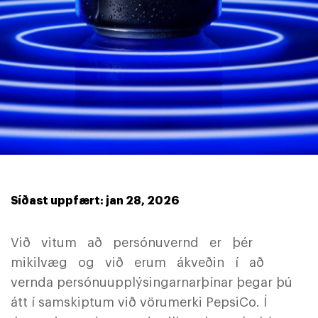
Síðast uppfært: jan 28, 2026
Við vitum að persónuvernd er þér
mikilvæg og við erum ákveðin í að
vernda persónuupplýsingarnarþínar þegar þú
átt í samskiptum við vörumerki PepsiCo. Í