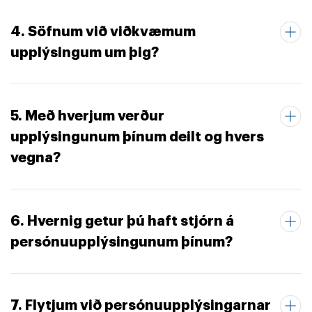
4. Söfnum við viðkvæmum
upplýsingum um þig?
5. Með hverjum verður
upplýsingunum þínum deilt og hvers
vegna?
6. Hvernig getur þú haft stjórn á
persónuupplýsingunum þínum?
7. Flytjum við persónuupplýsingarnar