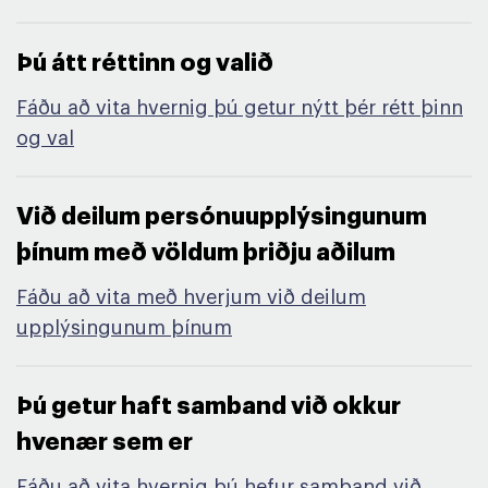
Þú átt réttinn og valið​
Fáðu að vita hvernig þú getur nýtt þér rétt þinn
og val
Við deilum persónuupplýsingunum
þínum með völdum þriðju aðilum​
Fáðu að vita með hverjum við deilum
upplýsingunum þínum
Þú getur haft samband við okkur
hvenær sem er​
Fáðu að vita hvernig þú hefur samband við