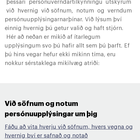
þessari persónuverndartilkynningu útskýrum
við hvernig við söfnum, notum og verndum
persónuupplýsingarnarþínar. Við lýsum því
einnig hvernig þú getur valið og haft stjórn.
Hér að neðan er mikið af ítarlegum
upplýsingum svo þú hafir allt sem þú þarft. Ef
þú hins vegar hefur ekki mikinn tíma, eru
nokkur sérstaklega mikilvæg atriði:
Við söfnum og notum
persónuupplýsingar um þig​
Fáðu að vita hverju við söfnum, hvers vegna og
hvernig því er safnað og notað