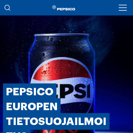
Hyppää pääsisältöön
Ope
PEPSICO
EUROPEN
TIETOSUOJAILMOI