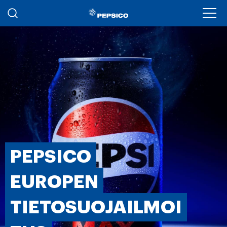
Hyppää pääsisältöön
Ope
PEPSICO
EUROPEN
TIETOSUOJAILMOI