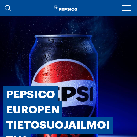
Hyppää pääsisältöön
Ope
PEPSICO
EUROPEN
TIETOSUOJAILMOI