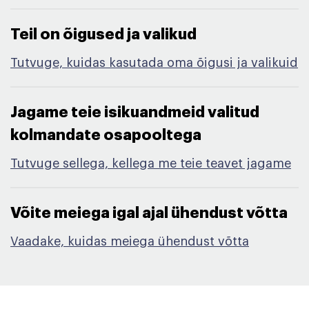
Teil on õigused ja valikud​
Tutvuge, kuidas kasutada oma õigusi ja valikuid
Jagame teie isikuandmeid valitud
kolmandate osapooltega​
Tutvuge sellega, kellega me teie teavet jagame
Võite meiega igal ajal ühendust võtta​
Vaadake, kuidas meiega ühendust võtta