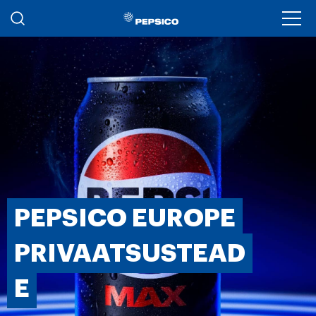
Liigu edasi põhisisu juurde
Ope
PEPSICO EUROPE
PRIVAATSUSTEAD
E