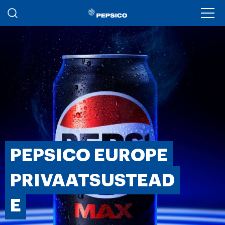
Liigu edasi põhisisu juurde
Ope
PEPSICO EUROPE
PRIVAATSUSTEAD
E