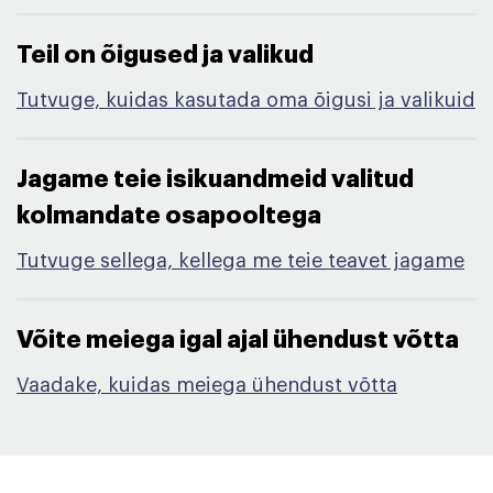
Teil on õigused ja valikud​
Tutvuge, kuidas kasutada oma õigusi ja valikuid
Jagame teie isikuandmeid valitud
kolmandate osapooltega​
Tutvuge sellega, kellega me teie teavet jagame
Võite meiega igal ajal ühendust võtta​
Vaadake, kuidas meiega ühendust võtta