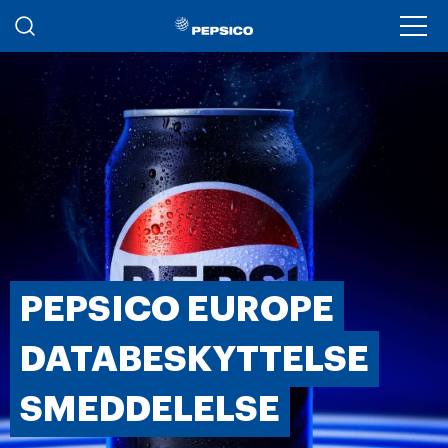
Gå til hovedindhold
Ope
PEPSICO EUROPE
DATABESKYTTELSE
SMEDDELELSE