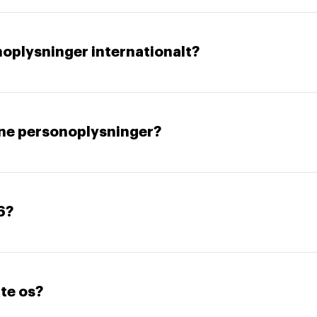
noplysninger internationalt?
ine personoplysninger?
6?
te os?