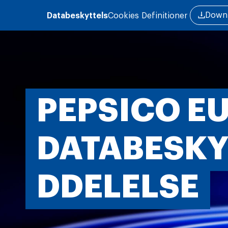
Gå til hovedindhold
Downl
Databeskyttels
Cookies
Definitioner
PEPSICO E
DATABESKY
DDELELSE