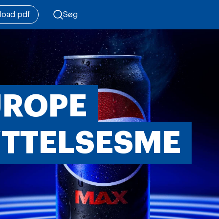
oad pdf
Søg
UROPE
TTELSESME