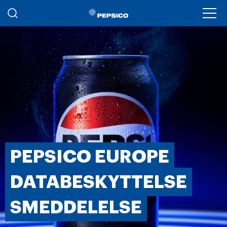
Gå til hovedindhold
Ope
PEPSICO EUROPE
DATABESKYTTELSE
SMEDDELELSE