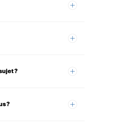
ujet ?
us ?